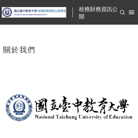
:::
校務財務資訊公
開
:::
關於我們
播放